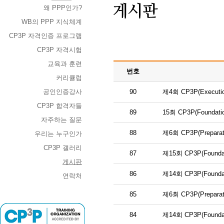
왜 PPP인가?
WB의 PPP 지식체계
CP3P 자격인증 프로그램
CP3P 자격시험
교육과 훈련
번호
커리큘럼
공인인증강사
90
제4회 CP3P(Execut
CP3P 합격자들
89
15회 CP3P(Found
자주하는 질문
88
제6회 CP3P(Prepar
우리는 누구인가
CP3P 갤러리
87
제15회 CP3P(Found
게시판
86
제14회 CP3P(Found
연락처
85
제6회 CP3P(Prepar
84
제14회 CP3P(Found