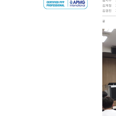
남지수
김계정
김경진
-------------
끝