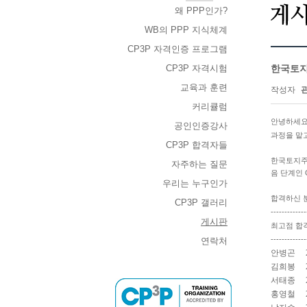
왜 PPP인가?
WB의 PPP 지식체계
CP3P 자격인증 프로그램
CP3P 자격시험
한국토지주
교육과 훈련
작성자
커리큘럼
안녕하세요
공인인증강사
과정을 맡
CP3P 합격자들
한국토지주택
자주하는 질문
음 단계인 C
우리는 누구인가
합격하신 분
CP3P 갤러리
-------------
게시판
최고점 합격
-------------
연락처
안병곤
김희봉
서태종
홍영철